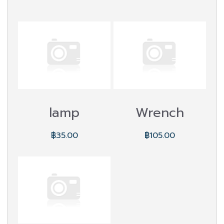
lamp
Wrench
฿35.00
฿105.00